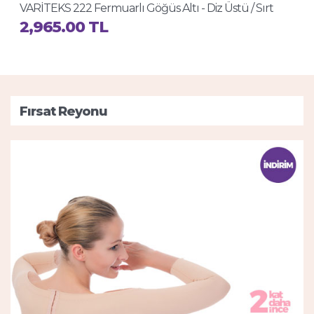
VARİTEKS 222 Fermuarlı Göğüs Altı - Diz Üstü / Sırt
Destekli Liposuction Korsee
2,965.00 TL
Fırsat Reyonu