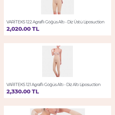
VARİTEKS 122 Agraflı Göğüs Altı - Diz Üstü Liposuction
Korse
2,020.00 TL
VARİTEKS 121 Agraflı Göğüs Altı - Diz Altı Liposuction
Korse
2,330.00 TL