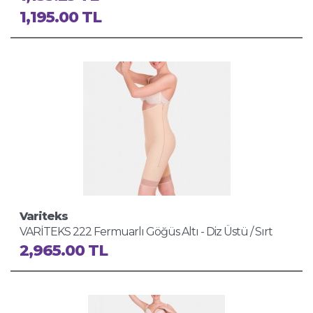
1,195.00 TL
Variteks
VARİTEKS 222 Fermuarlı Göğüs Altı - Diz Üstü / Sırt
Destekli Liposuction Korsee
2,965.00 TL